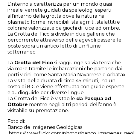
L’interno si caratterizza per un mondo quasi
irreale: verrete guidati da speleologi esperti
all’interno della grotta dove la natura ha
plasmato forme incredibili, stalagmiti, stalattiti e
colonne valorizzate da giochi di luce ed ombre.
La Grotta del Fico si divide in due gallerie che
percorrerete attraverso delle agevoli passerelle
poste sopra un antico letto di un fiume
sotterraneo.
La
Grotta del Fico
si raggiunge sia via terra che
via mare tramite le imbarcazioni che partono dai
porti vicini, come Santa Maria Navarrese e Arbatax.
La visita, della durata di circa 45 minuti, ha un
costo di 8 € e viene effettuata con guide esperte
e audioguide per diverse lingue.
La Grotta del Fico è visitabile
da Pasqua ad
Ottobre
mentre negli altri periodi dell’anno è
visitabile su prenotazione.
Foto di:
Banco de Imágenes Geológicas
https://www.flickr.com/photos/banco_imagenes_geol