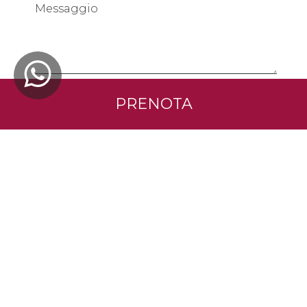
Messaggio
TOP
Inviando questa richiesta, confermo di aver letto
PRENOTA
l'Informativa sulla Privacy e acconsento che i miei
dati vengano elaborati in modo da fornire il servizio
richiesto.
Vedi l'informativa
Per quanto riguarda i seguenti usi opzionali dei
miei dati, acconsento al trattamento come
risultante dell'Informativa sulla Privacy:
per le finalità di invio di Materiale promozionale
SI
NO