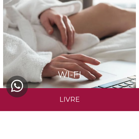
Ouverte d’avril à octobre, tous les jours de 9h00
à 19h30, avec disponibilité de chaises longues et
de parasols (pas de réservation requise) ; les
serviettes sont disponibles à l'hôtel (1 par
personne et par séjour incluse dans le prix du
séjour), avec possibilité de les changer
moyennant un supplément.
WI-FI
TOP
LIVRE