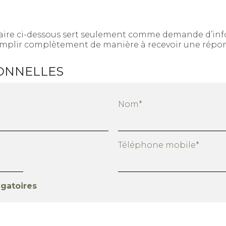
aire ci-dessous sert seulement comme demande d’in
remplir complètement de manière à recevoir une répo
ONNELLES
Nom*
Téléphone mobile*
igatoires